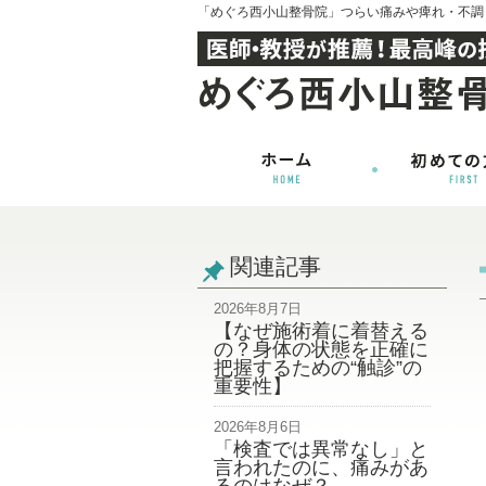
「めぐろ西小山整骨院」つらい痛みや痺れ・不調
関連記事
2026年8月7日
【なぜ施術着に着替える
の？身体の状態を正確に
把握するための“触診”の
重要性】
2026年8月6日
「検査では異常なし」と
言われたのに、痛みがあ