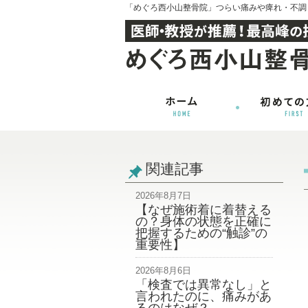
「めぐろ西小山整骨院」つらい痛みや痺れ・不調
関連記事
2026年8月7日
【なぜ施術着に着替える
の？身体の状態を正確に
把握するための“触診”の
重要性】
2026年8月6日
「検査では異常なし」と
言われたのに、痛みがあ