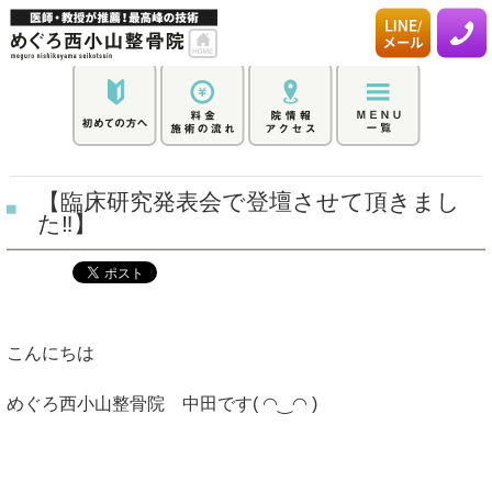
【臨床研究発表会で登壇させて頂きまし
た‼︎】
こんにちは
めぐろ西小山整骨院 中田です( ◠‿◠ )